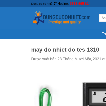
Hotline:
0932 665 614
Dụng cụ đo nhiệt
Tr
may do nhiet do tes-1310
Được xuất bản
23 Tháng Mười Một, 2021
a