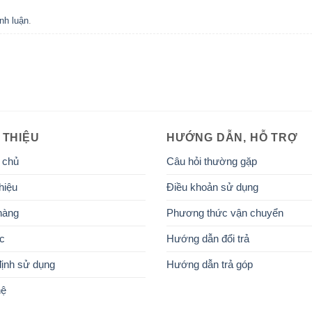
nh luận
.
 THIỆU
HƯỚNG DẪN, HỖ TRỢ
 chủ
Câu hỏi thường gặp
hiệu
Điều khoản sử dụng
hàng
Phương thức vận chuyển
ức
Hướng dẫn đổi trả
ịnh sử dụng
Hướng dẫn trả góp
hệ