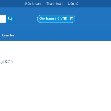
Điều khoản
Thanh toán
Liên hệ
Giỏ hàng /
0
VNĐ
Liên hệ
i K/J )