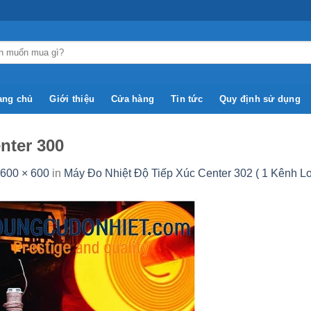
ang chủ
Giới thiệu
Cửa hàng
Tin tức
Quy định sử dụng
nter 300
600 × 600
in
Máy Đo Nhiệt Độ Tiếp Xúc Center 302 ( 1 Kênh Loạ