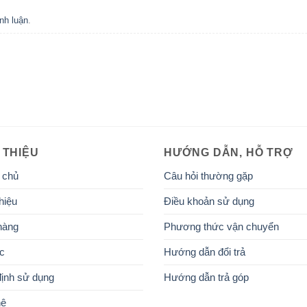
nh luận
.
 THIỆU
HƯỚNG DẪN, HỖ TRỢ
 chủ
Câu hỏi thường gặp
hiệu
Điều khoản sử dụng
hàng
Phương thức vận chuyển
ức
Hướng dẫn đổi trả
ịnh sử dụng
Hướng dẫn trả góp
hệ