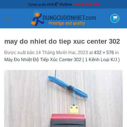
Hotline:
0932 665 614
Dụng cụ đo nhiệt
may do nhiet do tiep xuc center 302
Được xuất bản
14 Tháng Mười Hai, 2023
at
432 × 576
in
Máy Đo Nhiệt Độ Tiếp Xúc Center 302 ( 1 Kênh Loại K/J )