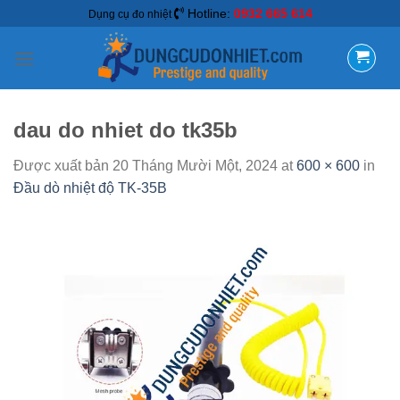
Hotline:
0932 665 614
Dụng cụ đo nhiệt
dau do nhiet do tk35b
Được xuất bản
20 Tháng Mười Một, 2024
at
600 × 600
in
Đầu dò nhiệt độ TK-35B