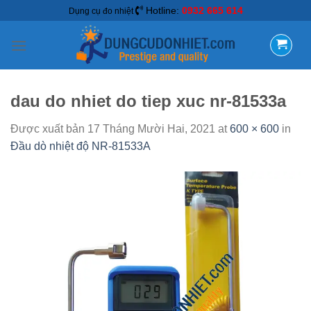
Hotline:
0932 665 614
Dụng cụ đo nhiệt
dau do nhiet do tiep xuc nr-81533a
Được xuất bản
17 Tháng Mười Hai, 2021
at
600 × 600
in
Đầu dò nhiệt độ NR-81533A