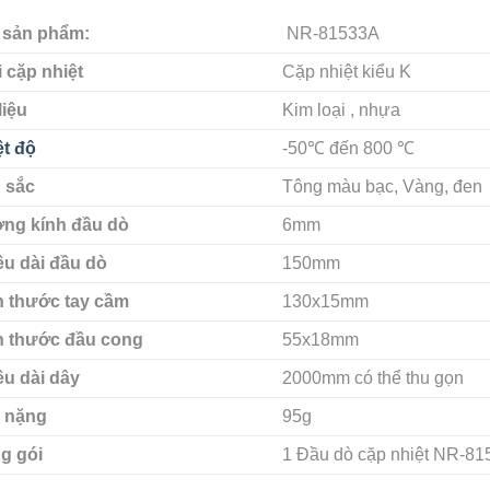
 sản phẩm:
NR-81533A
 cặp nhiệt
Cặp nhiệt kiểu K
liệu
Kim loại , nhựa
ệt độ
-50℃
đến 8
00
℃
 sắc
Tông màu bạc, Vàng, đen
ng kính đầu dò
6mm
ều dài đầu dò
150mm
h thước tay cầm
130x15mm
h thước đầu cong
55x18mm
ều dài dây
2000mm có thể thu gọn
 nặng
95g
g gói
1 Đầu dò cặp nhiệt NR-81