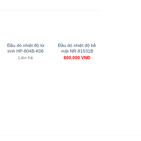
Đầu dò nhiệt độ từ
Đầu dò nhiệt độ bề
Add to
Add to
tính HP-804B-K06
mặt NR-81531B
Wishlist
Wishlist
Liên hệ
800,000
VNĐ