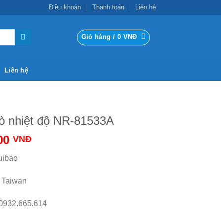
Điều khoản
Thanh toán
Liên hệ
Giỏ hàng /
0
VNĐ
Liên hệ
ò nhiệt độ NR-81533A
00
VNĐ
uibao
:
Taiwan
0932.665.614