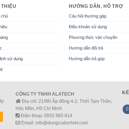
 THIỆU
HƯỚNG DẪN, HỖ TRỢ
 chủ
Câu hỏi thường gặp
hiệu
Điều khoản sử dụng
hàng
Phương thức vận chuyển
ức
Hướng dẫn đổi trả
ịnh sử dụng
Hướng dẫn trả góp
hệ
KẾ
CÔNG TY TNHH ALATECH
ầy
Địa chỉ: 21/9N Ấp đông 4-2, Thới Tam Thôn,
Hóc Môn, Hồ Chí Minh
Điện thoại: 0932 665 614
Email: info@dungcudonhiet.com