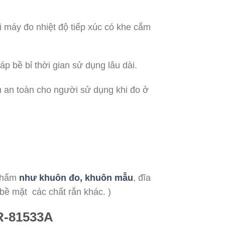
ại máy đo nhiệt độ tiếp xúc có khe cắm
p bề bỉ thời gian sử dụng lâu dài.
m an toàn cho người sử dụng khi đo ở
 phẩm
như khuôn đo, khuôn mẫu
, đĩa
 bề mặt các chất rắn khác. )
R-81533A