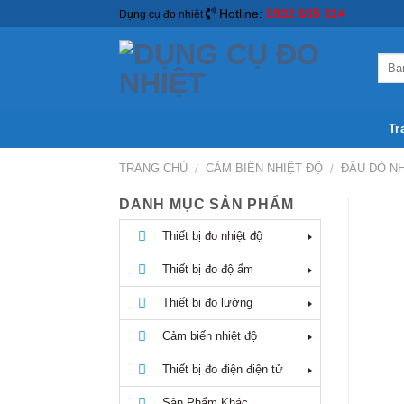
Hotline:
0932 665 614
Dụng cụ đo nhiệt
Tr
TRANG CHỦ
CẢM BIẾN NHIỆT ĐỘ
ĐẦU DÒ NH
/
/
DANH MỤC SẢN PHẨM
Thiết bị đo nhiệt độ
Thiết bị đo độ ẩm
Thiết bị đo lường
Cảm biến nhiệt độ
Thiết bị đo điện điện tử
Sản Phẩm Khác