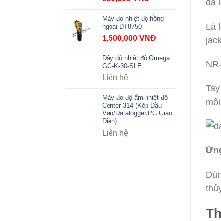
đa 
Máy đo nhiệt độ hồng
Là
ngoại DT8750
1,500,000
VNĐ
jac
Dây dò nhiệt độ Omega
NR-
GG-K-30-SLE
Liên hệ
Tay
Máy đo độ ẩm nhiệt độ
môi
Center 314 (Kép Đầu
Vào/Datalogger/PC Giao
Diện)
Liên hệ
Ứng
Dùn
thủ
Th