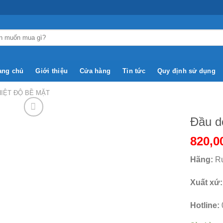
ang chủ
Giới thiệu
Cửa hàng
Tin tức
Quy định sử dụng
IỆT ĐỘ BỀ MẶT
Đầu d
820,0
Add to
Wishlist
Hãng:
R
Xuất xứ
Hotline: