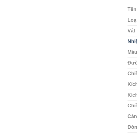
Tên
Loại
Vật 
Nhi
Màu
Đườ
Chi
Kíc
Kíc
Chi
Cân
Đón