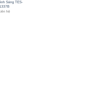
Ánh Sáng TES-
1337B
Liên hệ