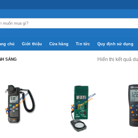
ang chủ
Giới thiệu
Cửa hàng
Tin tức
Quy định sử dụng
Hiển thị kết quả d
NH SÁNG
Add to
Add to
Wishlist
Wishlist