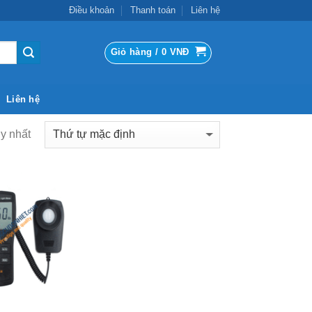
Điều khoản
Thanh toán
Liên hệ
Giỏ hàng /
0
VNĐ
Liên hệ
uy nhất
Add to
Wishlist