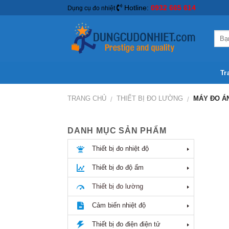
Hotline:
0932 665 614
Dụng cụ đo nhiệt
Tr
TRANG CHỦ
THIẾT BỊ ĐO LƯỜNG
MÁY ĐO Á
/
/
DANH MỤC SẢN PHẨM
Thiết bị đo nhiệt độ
Thiết bị đo độ ẩm
Thiết bị đo lường
Cảm biến nhiệt độ
Thiết bị đo điện điện tử