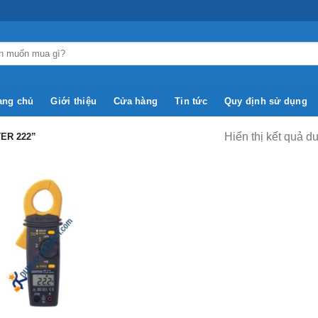
ang chủ
Giới thiệu
Cửa hàng
Tin tức
Quy định sử dụng
Hiển thị kết quả d
ER 222”
Add to
Wishlist