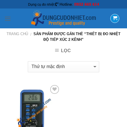
Hotline:
0932 665 614
Dụng cụ đo nhiệt
TRANG CHỦ
SẢN PHẨM ĐƯỢC GẮN THẺ “THIẾT BỊ ĐO NHIỆT
/
ĐỘ TIẾP XÚC 2 KÊNH”
LỌC
Add to
Wishlist