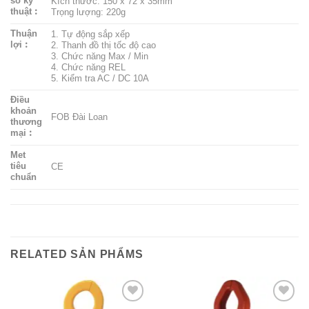
số kỹ
Kích thước: 150 x 72 x 35mm
thuật︰
Trọng lượng: 220g
Thuận
1. Tự động sắp xếp
lợi︰
2. Thanh đồ thị tốc độ cao
3. Chức năng Max / Min
4. Chức năng REL
5. Kiểm tra AC / DC 10A
Điều
khoản
FOB Đài Loan
thương
mại︰
Met
tiêu
CE
chuẩn
RELATED SẢN PHẨMS