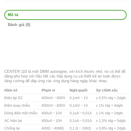
Mô tả
Đánh giá (0)
CENTER 110 là một DMM autoragne, với kích thước nhỏ, nó có thể dễ
dàng phù hợp với hầu hết các hộp dụng cụ và thiết kế an toàn được
tăng cường để đáp ứng các ứng dụng hàng ngày khác nhau.
Hàm số
Phạm vi
Nghị quyết
Sự chính xác
Điện áp DC
400mV ~ 600V
0,1mV ~ 1V
± 0,5% rdg + 2dgts
Điện xoay chiều
400mV ~ 600V
0,1mV ~ 1V
± 1% rdg + 4dgts
Dòng điện một chiều
400uA ~ 10A
0,1uA ~ 0,01A
± 1% rdg + 2dgts
AC hiện tại
400uA ~ 10A
0,1uA ~ 0,01A
± 1,3% rdg + 5dgts
Chống lại
400Ω ~ 40MΩ
0,1
Ω ~ 10KΩ
± 0,8% rdg + 2dgts