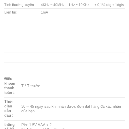
Tính thường xuyên
4KHz ~ 40MHz
1Hz ~ 10KHz
± 0,1% rdg + 1dgts
Liên tục
1mA
Điều
khoản
T / T trước
thanh
toán︰
Thời
gian
30 ~ 45 ngày sau khi nhận được đơn đặt hàng đã xác nhận
dẫn
của bạn
đầu︰
thông
Pin: 1.5V AAA x 2