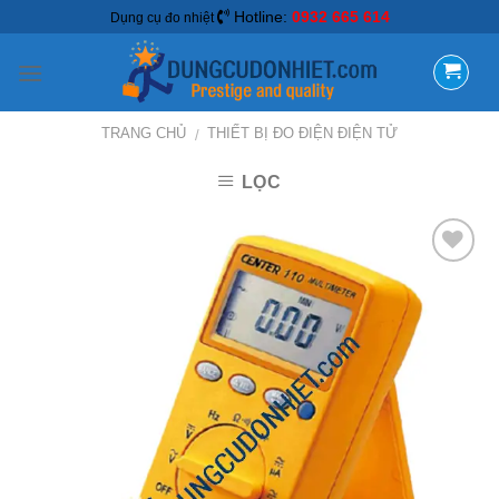
Hotline:
0932 665 614
Dụng cụ đo nhiệt
TRANG CHỦ
THIẾT BỊ ĐO ĐIỆN ĐIỆN TỬ
/
LỌC
Add to
Wishlist