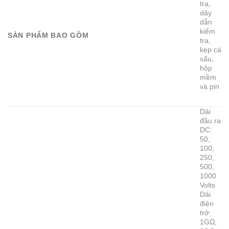
tra,
dây
dẫn
kiểm
SẢN PHẨM BAO GỒM
tra,
kẹp cá
sấu,
hộp
mềm
và pin
Dải
đầu ra
DC:
50,
100,
250,
500,
1000
Volts
Dải
điện
trở:
1GΩ,