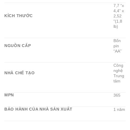
7,7 “x
4,4” x
KÍCH THƯỚC
2,52
“(1,8
lb)
Bốn
NGUỒN CẤP
pin
“AA”
Công
nghệ
NHÀ CHẾ TẠO
Trung
tâm
MPN
365
BẢO HÀNH CỦA NHÀ SẢN XUẤT
1 năm