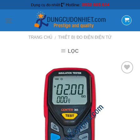
Hotline:
0932 665 614
Dụng cụ đo nhiệt
TRANG CHỦ
THIẾT BỊ ĐO ĐIỆN ĐIỆN TỬ
/
LỌC
Add to
Wishlist