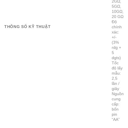
2GΩ,
5GΩ,
10GΩ,
20 GΩ
Độ
THÔNG SỐ KỸ THUẬT
chính
xác:
+/-
(3%
rdg +
5
dgts)
Tốc
độ lấy
mẫu:
2,5
lần /
giây
Nguồn
cung
cấp:
bốn
pin
“AA”